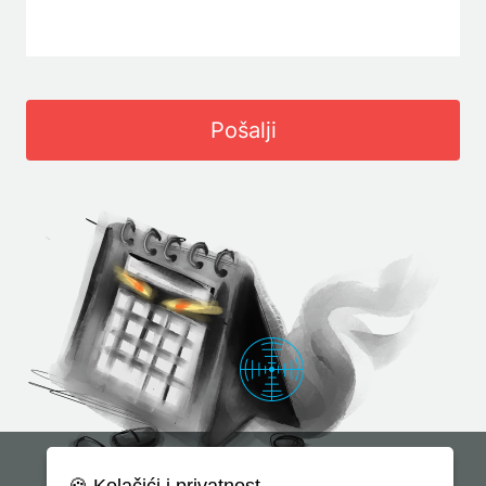
Pošalji
🍪 Kolačići i privatnost