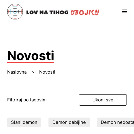
Novosti
Naslovna
>
Novosti
Filtriraj po tagovim
Ukoni sve
Slani demon
Demon debljine
Demon nedostatk